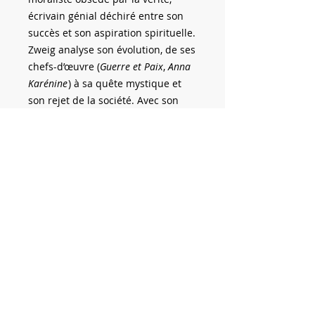
écrivain génial déchiré entre son
succès et son aspiration spirituelle.
Zweig analyse son évolution, de ses
chefs-d’œuvre (
Guerre et Paix
,
Anna
Karénine
) à sa quête mystique et
son rejet de la société. Avec son
talent narratif, Zweig fait de cette
biographie une étude
psychologique profonde, révélant
un Tolstoï aussi grandiose que
tourmenté.
ZWEIG, Stefan.
Tolstoï
. Montréal :
Pierre Turcotte Éditeur, 2025, 154 p.
VERSION NUMÉRIQUE
Vous vous apprêtez à acheter la