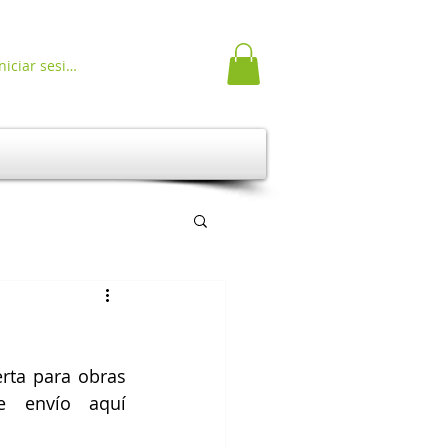
niciar sesión
rta para obras 
en español. Pueden encontrar las pautas y el formularío de envío aquí 