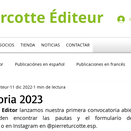
urcotte Éditeur
I
SOCIOS
TIENDA
NOTICIAS
CONTACTAR
or
Publicaciónes en español
Publicaciones en francés
iteur
11 dic 2022
1 min de lectura
tores
Multilingue
ria 2023
 Editor
 lanzamos nuestra primera convocatoria abie
 o en Instagram en @pierreturcotte.esp.