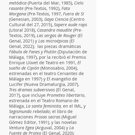
metódica
(Puerta del Mar, 1985),
Cielo
rasante
(Pre-Textos, 1992),
Fata
Morgana
(Pre-Textos, 1997,
Fuera de Sí
(Genesian, 2003),
Gaya Ciencia
(Centro
Cultural del 27, 2015),
Sapere aude raps
(Litoral 2018),
Casandra maudite
(Pre-
Textos, 2019),
Las sergas de Rouger
(El
Genal, 2021) y
Las microépicas
(El
Genal, 2022); las piezas dramáticas
Fábula de Fanes y Plutón
(Diputación de
Málaga, 1997), por la recibió el Premio
Enrique Llovet de Teatro en 1991,
El
sueño de Cipión
(Monosabio, 2004),
estrenadas en el teatro Cervantes de
Málaga en 1997) y El evangelio de
Lucifer (Nueva Dramaturgia, 2007),
Tres dramas subversivos
(El Genal,
2017), que incluye
Prometeo libertario
,
estrenada en el Teatro Romano de
Málaga,
La santa feminista,
en el IML, y
Segismundo rebelado
; el libro de
narraciones
Prosas sacras
(Miguel
Gómez Editor, 1991), y las novelas
Ventura Egea
(Arguval, 2004) y
La
Fuente de Proteo
(El Genal, 2020);