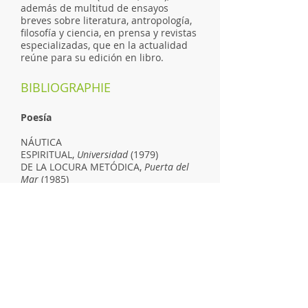
además de multitud de ensayos
breves sobre literatura, antropología,
filosofía y ciencia, en prensa y revistas
especializadas, que en la actualidad
reúne para su edición en libro.
BIBLIOGRAPHIE
Poesía
NÁUTICA
ESPIRITUAL,
Universidad
(1979)
DE LA LOCURA METÓDICA,
Puerta del
Mar
(1985)
CIELO RASANTE,
Pre-Textos
(1992)
FATA MORGANA,
Pre-Textos
(1997)
FUERA DE SÍ,
Genesian
(2003)
GAYA CIENCIA,
Centro Cultural del
27
(2015)
SAPERE AUDE RAPS,
Litoral
(2018)
CASANDRA MAUDITE,
Pre-Textos
(2019)
LAS SERGAS DE ROUGER,
El
Genal
(2021)
LAS MICROÉPICAS,
El Genal
(2022)