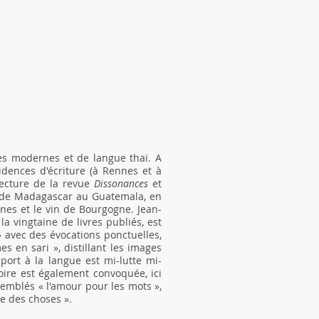
es modernes et de langue thaï. A
idences d'écriture (à Rennes et à
lecture de la revue
Dissonances
et
, de Madagascar au Guatemala, en
ines et le vin de Bourgogne. Jean-
a vingtaine de livres publiés, est
» avec des évocations ponctuelles,
s en sari », distillant les images
ort à la langue est mi-lutte mi-
moire est également convoquée, ici
ssemblés « l'amour pour les mots »,
re des choses ».