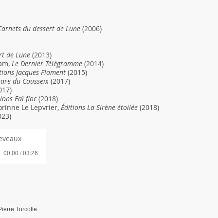
Carnets du dessert de Lune
(2006)
rt de Lune
(2013)
zam,
Le Dernier Télégramme
(2014)
tions Jacques Flament
(2015)
hare du Cousseix
(2017)
017)
ions Faï fioc
(2018)
rinne Le Lepvrier,
Éditions La Sirène étoilée
(2018)
023)
leveaux
00:00 / 03:26
ierre Turcotte.