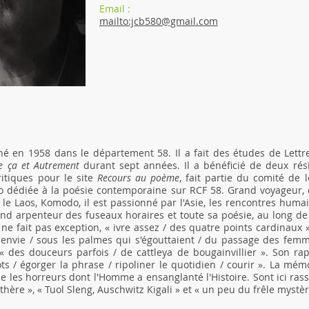
Email :
mailto:jcb580@gmail.com
né en 1958 dans le département 58. Il a fait des études de Lettr
 ça et Autrement
durant sept années. Il a bénéficié de deux rés
ritiques pour le site
Recours au poème
, fait partie du comité de 
io dédiée à la poésie contemporaine sur RCF 58. Grand voyageur
 le Laos, Komodo, il est passionné par l'Asie, les rencontres huma
d arpenteur des fuseaux horaires et toute sa poésie, au long de l
e fait pas exception, « ivre assez / des quatre points cardinaux 
 envie / sous les palmes qui s'égouttaient / du passage des femme
des douceurs parfois / de cattleya de bougainvillier ». Son rapp
ts / égorger la phrase / ripoliner le quotidien / courir ». La mé
ane les horreurs dont l'Homme a ensanglanté l'Histoire. Sont ici ra
hère », « Tuol Sleng, Auschwitz Kigali » et « un peu du frêle mystè