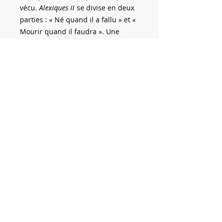
vécu.
Alexiques II
se divise en deux
parties : « Né quand il a fallu » et «
Mourir quand il faudra ». Une
nouvelle fois, Pierre Turcotte nous
convie poétiquement et
virtuellement à son adresse natale,
dans ces lieux qui l’habitent et ne
cesseront de l’habiter jusqu’au
temps qui aura passé.
TURCOTTE, Pierre.
Alexiques II
.
Saint-Alexis-des-Monts : Éditions
Line Mc Murray, Collection Les
Grands Cahiers Aleximontois, 2024,
75 p.
VERSION EPUB