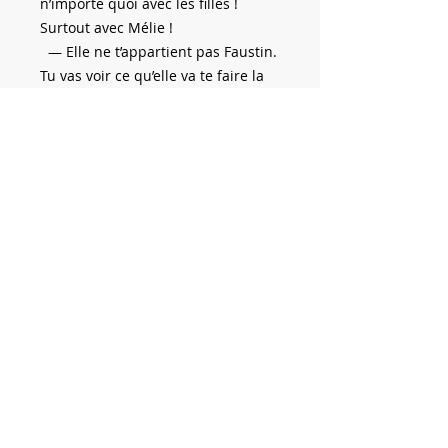
n’importe quoi avec les filles !
Surtout avec Mélie !
— Elle ne t’appartient pas Faustin.
Tu vas voir ce qu’elle va te faire la
petite nature !
— Ah, ouais ! Quoi ? Je vais te
crucifier ! Tu seras tellement
amoché qu’on ne pourra pas te
ressusciter ! »
Le Mot de l’éditeur
:
L’attraction des
racines ou le livre blanc d’un enfant
noir
, fait l’autopsie d’une époque
qui ne ressemble en rien à ce que
l’humanité a toujours connu… C’est
une époque de la fin programmée
de tout ce que l’on connaissait
jusqu’à présent. Le désœuvrement
et l’errance de l’homme comme
promesse d’avenir n’est pas