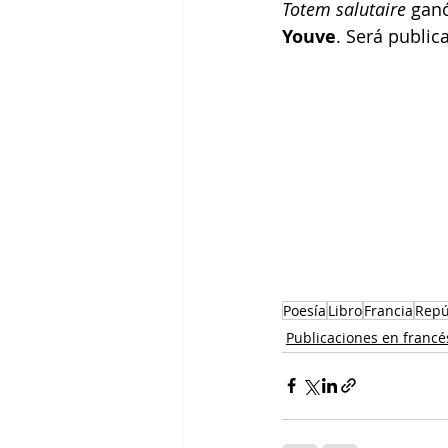
Totem salutaire
 ganó
Youve
. Será public
Poesía
Libro
Francia
Repú
Publicaciones en francé