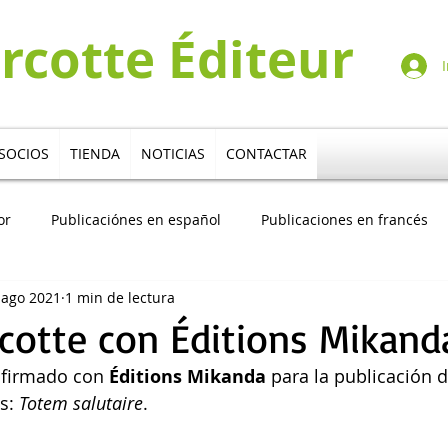
urcotte Éditeur
I
SOCIOS
TIENDA
NOTICIAS
CONTACTAR
or
Publicaciónes en español
Publicaciones en francés
 ago 2021
1 min de lectura
tores
Multilingue
rcotte con Éditions Mikand
 firmado con 
Éditions Mikanda
 para la publicación 
s: 
Totem salutaire
.