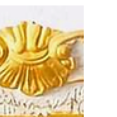
tristes cenizas de Capuletto Dueñas. París,
1749. Bruno Lenoire, zapatero de veinte años,
aguarda cada mañana el paso de Jean Diot por
su calle. Entre ellos nace un amor que sólo la
noche puede amparar, condenado a existir en
los márgenes de un mundo que lo niega. Las
tristes cenizas reconstruye con precisión
histórica y hondura lírica el destino real de l