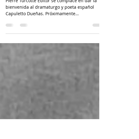
12 jun
1 min de lectura
Capuletto Dueñas con Pierre
Turcotte Editor
Pierre Turcotte Editor se complace en dar la
bienvenida al dramaturgo y poeta español
Capuletto Dueñas. Próximamente
publicaremos su libretto de ópera Las tristes
cenizas. Capuletto Dueñas (Málaga, 1991) ha
desarrollado su labor artística en las artes
plásticas (pintura y escultura), la música (canto
lírico) y las letras (poesía, teatro, y ensayo).
Realizó estudios de grado y maestrías en
Historia e Historia del Arte en Málaga,
Salamanca, Alicante y Barcelona. Sus textos
han